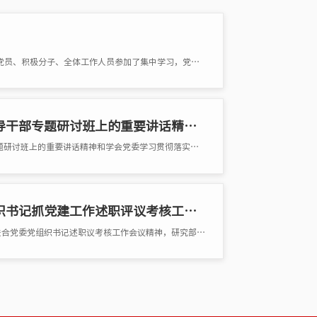
11月17日，学会秘书处党支部进行了主题教育第七次集中学习，秘书处全体党员、积极分子、全体工作人员参加了集中学习，党支部代书�
学会党委关于学习贯彻习近平总书记在省部级主要领导干部专题研讨班上的重要讲话精神以实际行动迎接党的十九大的通知
全体会员、各分支机构党组织： 现将习近平总书记在省部级主要领导干部专题研讨班上的重要讲话精神和学会党委学习贯彻落实讲�
我会及时传达全国性行业协会商会第十联合党委党组织书记抓党建工作述职评议考核工作会议精神
2026年2月3日上午，中国国际经济技术合作促进会党支部召开会议，传达第十联合党委党组织书记述职议考核工作会议精神，研究部署相关工作。党委书�