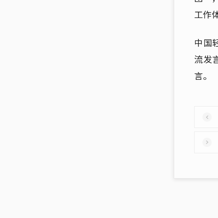
工作
中国
流发
言。