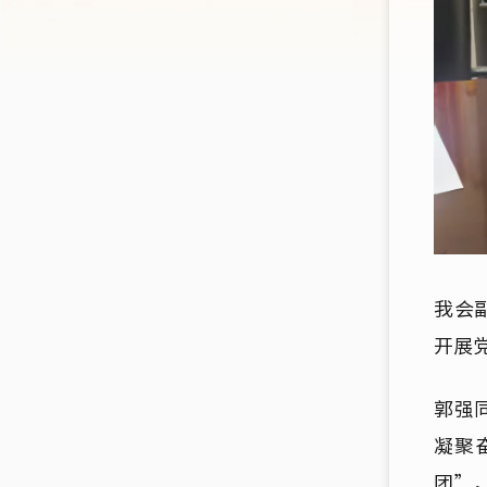
我会
开展
郭强
凝聚
团”