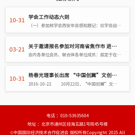
学会工作动态六则
10-31
（一）参加核学会西安年会感知题记：应学会战略合作伙伴中国核学会之邀，于深秋之时又到西安，参加核学会2023年年会。西安交通大学尽显地主之宜�
关于邀请报名参加对河南省焦作市 进行经贸考察的通知
03-21
会内各单位会员、联合体各单位成员：兹定于在参加第十三届中国（河南）国际投资贸易洽谈会后，我团由杨春光理事长带队，于4月9日、10日对河南省�
杨春光理事长出席 “中国创翼”文创大赛华中区域总决赛
10-31
2016-10-22 10月22日，“中国创翼”文创大赛华中区域总决赛在荆门市委党校举行。杨春光理事长应邀出席开幕式。
电话 ：010-53635604
地址 ：北京市通州区经海五路1号院45号楼
©中国国际经济技术合作促进会 版权所有Copyright 2025 All