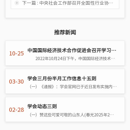
下一篇 : 中央社会工作部召开全国性行业协会商会第二批学习贯彻习近平新时代中国特色社会主义思想主题教育总结会
推荐新闻
中国国际经济技术合作促进会召开学习党的二十大精神专题会议
10-25
2022年10月24日下午，中国国际经济技术合作促进会召开了学习党的二十大精神专题会议，学会秘书处、各分支机构负责人参加了会议
学会三月份半月工作信息十五则
03-30
（一）《通报》：学会官网已于近日发布实施内部改革方案、秘书长轮值方案、学会重点人员区域分工负责制方案的相关通知中国国际经济技术合作促�
学会动态三则
02-28
（一）赞这些可爱可敬的山东人(春光2025年2月23日于陵水)按:近日，到海南省黎族之乡陵水县英州镇考察，见到了一支来自山东东营的由退伍军人和农民�